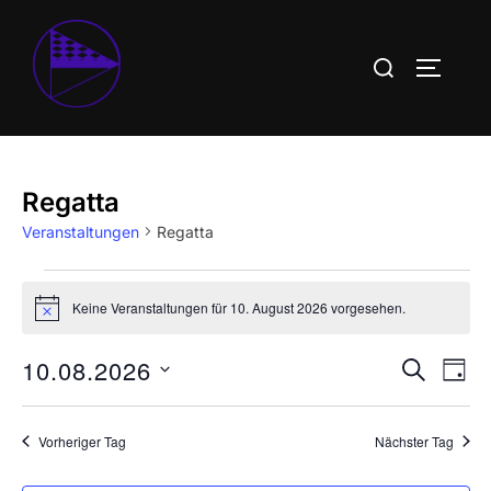
Zum
Inhalt
Suchen
SEITEN
springen
nach:
Regatta
Veranstaltungen
Regatta
Veranstaltungen
Keine Veranstaltungen für 10. August 2026 vorgesehen.
H
für
i
n
10.08.2026
V
V
SUCHE
w
10.
TAG
e
e
D
i
e
August
s
a
r
Vorheriger Tag
Nächster Tag
r
t
2026
a